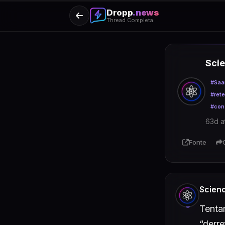
Dropp
.news
Thread Completa
Sci
#Saa
#ret
#con
63d a
Fonte
Scien
Tenta
“derr