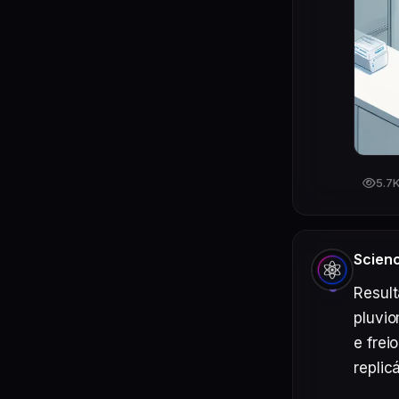
5.7
Scien
Result
pluvio
e frei
replic