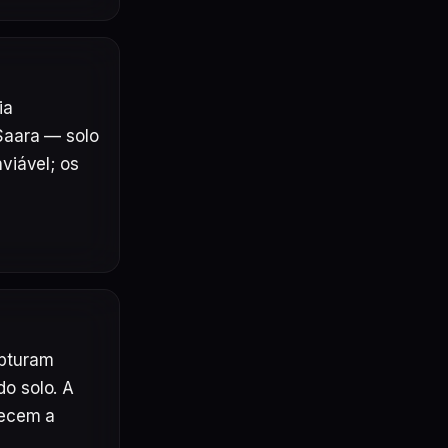
a 
Saara — solo 
iável; os 
pturam 
 solo. A 
ecem a 