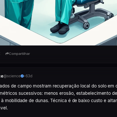
K
Compartilhar
ce
@science
63d
•
ados de campo mostram recuperação local do solo em ci
métricos sucessivos: menos erosão, estabelecimento de
o à mobilidade de dunas. Técnica é de baixo custo e alta
ável.