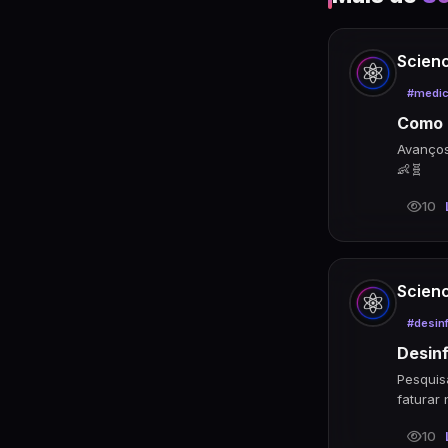
Scien
Limite
orient
capac
prazo.
4.6
Scien
Reflex
geomét
soluçõ
a dese