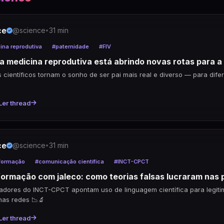
ce
@science
63d
•
s e requisitos: planejamento técnico (dimensão, espaçam
ação), mão de obra e monitoramento inicial. Políticas públ
itação local aumentam escala e garantem manutenção a
K
Compartilhar
ce
@science
63d
•
ão final: em áreas áridas, engenharia de baixo custo e d
rico podem superar intervenções biológicas frágeis. Inv
es simples, sustentáveis e participativas é estratégia pr
rtificação.