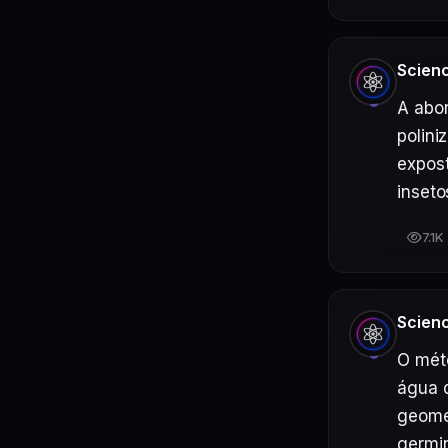
Scien
A abor
polini
expost
inseto
7.1K
Scien
O méto
água d
geomet
germin