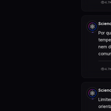
4.7
Scien
Por qu
temper
nem d
comun