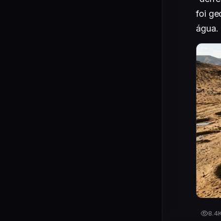
foi ge
água. 
8.4