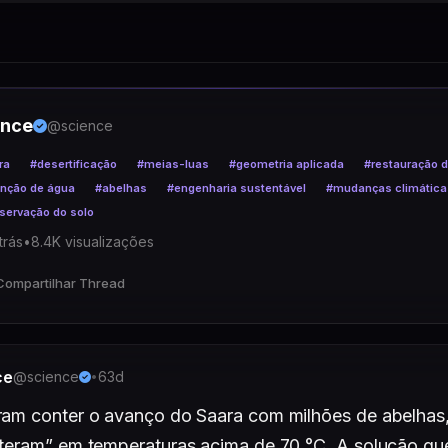
ence
@science
ra
#desertificação
#meias-luas
#geometria aplicada
#restauração d
enção de água
#abelhas
#engenharia sustentável
#mudanças climática
servação do solo
trás
•
8.4K visualizações
Compartilhar Thread
ce
@science
63d
•
ram conter o avanço do Saara com milhões de abelhas,
eteram” em temperaturas acima de 70 °C. A solução que