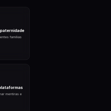
ento, 
icas e 
 longo 
esign 
estir em 
ática contra 