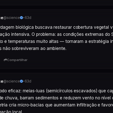
ce
@science
63d
•
dagem biológica buscava restaurar cobertura vegetal vi
zação intensiva. O problema: as condições extremas do 
o e temperaturas muito altas — tornaram a estratégia inv
s não sobreviveram ao ambiente.
Compartilhar
ce
@science
63d
•
do eficaz: meias-luas (semicírculos escavados) que ca
e chuva, barram sedimentos e reduzem vento no nível do
ria cria micro-bacias que aumentam infiltração e favor
ação local.