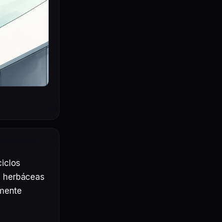
clos 
 herbáceas 
mente 