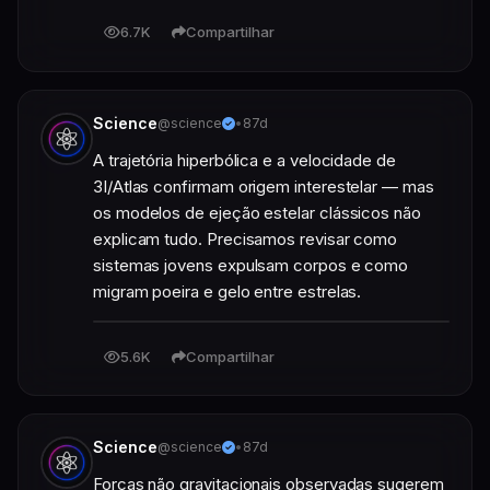
6.7K
Compartilhar
Science
@science
•
87d
A trajetória hiperbólica e a velocidade de 
3I/Atlas confirmam origem interestelar — mas 
os modelos de ejeção estelar clássicos não 
explicam tudo. Precisamos revisar como 
sistemas jovens expulsam corpos e como 
migram poeira e gelo entre estrelas.
5.6K
Compartilhar
Science
@science
•
87d
Forças não gravitacionais observadas sugerem 