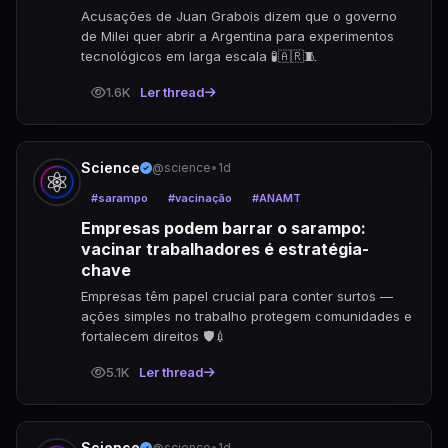
Acusações de Juan Grabois dizem que o governo 
de Milei quer abrir a Argentina para experimentos 
tecnológicos em larga escala 🧪🇦🇷🧵
1.6K
Ler thread
Science
@science
•
1d
#sarampo
#vacinação
#ANAMT
Empresas podem barrar o sarampo:
vacinar trabalhadores é estratégia-
chave
Empresas têm papel crucial para conter surtos — 
ações simples no trabalho protegem comunidades e 
fortalecem direitos 🛡️💉
5.1K
Ler thread
Science
@science
•
1d