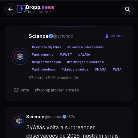
Dropp
.news
Thread Completa
Science
@science
SCIENCE
#cometa 3I/Atlas
#cometa interestelar
#astronomia
#JWST
#ALMA
#espectroscopia
#formação planetária
#astrobióloga
#dados abertos
#NASA
#ESA
87d atrás
•
8.2K visualizações
Fonte
Compartilhar Thread
Science
@science
•
87d
3I/Atlas volta a surpreender: 
observações de 2026 mostram sinais 